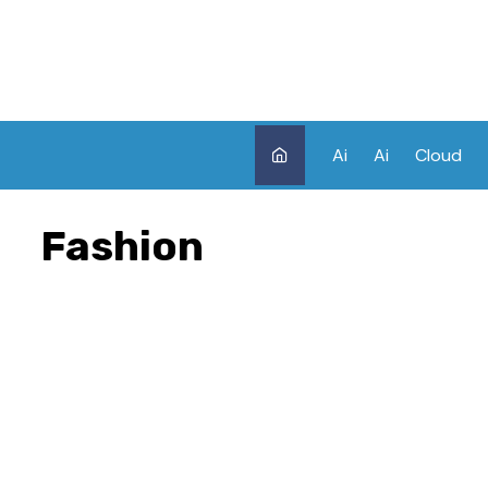
Skip
to
content
Ai
Ai
Cloud
Fashion