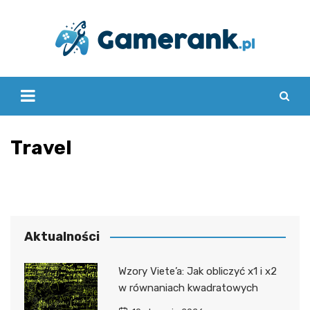
Skip
to
content
Travel
Aktualności
Wzory Viete’a: Jak obliczyć x1 i x2
w równaniach kwadratowych