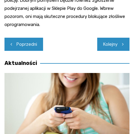
policję. Dobrym pomysłem będzie również zgłoszenie
podejrzanej aplikacji w Sklepie Play do Google. Wbrew
pozorom, oni mają skuteczne procedury blokujące złośliwe
oprogramowania.
Nawigacja
Poprzedni
Kolejny
wpisu
Aktualności